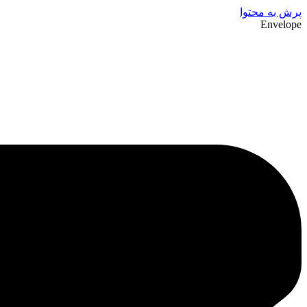
پرش به محتوا
Envelope