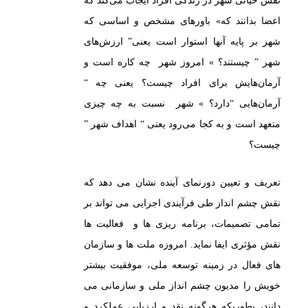
نقش حیاتی شهر در زندگی افراد ایجاب می‌کند که
اعضا بدانند که» باور‌های مشخص و اساسی که
شهر بر پایه آنها استوار است یعنی” ارزش‌های
شهر ” چیستند؟ » امروز شهر چه کاره است و
آرمان‌هایش برای افراد چیست؟ یعنی چه “
آرمان‌هایی “دارد؟ » شهر نسبت به چه چیزی
متعهد است و به کجا می‌رود یعنی “ اهداف شهر ”
چیست؟
تعریف و تعیین دورنمای آینده نشان می دهد که
نقش چشم انداز طی فرآیندی اجرایی می تواند بر
تمامی تصمیمات، برنامه ریزی ها و فعالیت ها
نقش مؤثری ایفا نماید. امروزه ملت ها و سازمان
های فعال در زمینه توسعه ملی، موفقیت بیشتر
خویش را مدیون چشم انداز ملی و سازمانی می
دانند، بطوریکه هرگونه نقد و ارزیابی عملکرد و