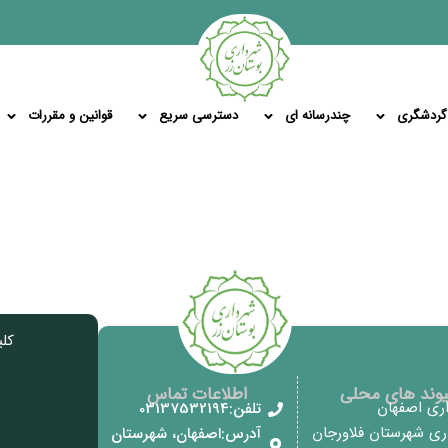
گردشگری
چندرسانه ای
دسترسی سریع
قوانین و مقررات
کل
یوند های محلی
اطلاعات تماس
اری اصفهان
تلفن:03137532194
اری شهرستان فلاورجان
آدرس:اصفهان، شهرستان