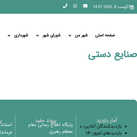
آگوست 8, 2026 14:57
صفحه اصلی
شهر من
شورای شهر
شهرداری
صنایع دستی
آمار بازدید
پیوند مفید
پ
پایگاه اطلاع رسانی مقام
استاند
بازدیدکنندگان آنلاین:
0
معظم رهبری
فرماند
بازدیدهای امروز:
14