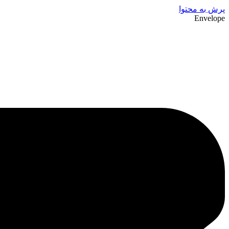
پرش به محتوا
Envelope