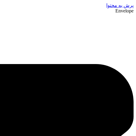
پرش به محتوا
Envelope