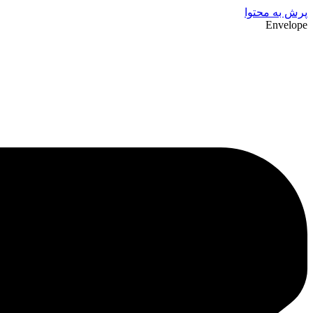
پرش به محتوا
Envelope