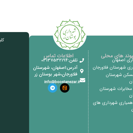
کل
یوند های محلی
اطلاعات تماس
اری اصفهان
تلفن:03137532194
اری شهرستان فلاورجان
آدرس:اصفهان، شهرستان
فلاورجان،شهر بوستان زر
مسکن شهرستان
ان
info@boostanezar.ir
خابرات شهرستان
ان
 همیاری شهرداری های