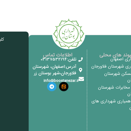
کل
یوند های محلی
اطلاعات تماس
اری اصفهان
تلفن:03137532194
اری شهرستان فلاورجان
آدرس:اصفهان، شهرستان
فلاورجان،شهر بوستان زر
مسکن شهرستان
ان
info@boostanezar.ir
خابرات شهرستان
ان
 همیاری شهرداری های